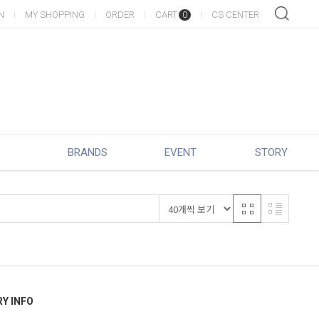
N
MY SHOPPING
ORDER
CART
CS CENTER
0
BRANDS
EVENT
STORY
RY INFO